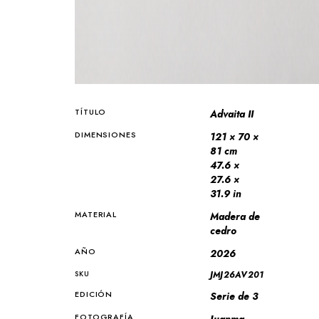
TÍTULO
Advaita II
DIMENSIONES
121 × 70 ×
81 cm
47.6 ×
27.6 ×
31.9 in
MATERIAL
Madera de
cedro
AÑO
2026
SKU
JMJ26AV201
EDICIÓN
Serie de 3
FOTOGRAFÍA