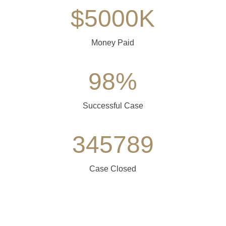
$
5000
K
Money Paid
98
%
Successful Case
345789
Case Closed